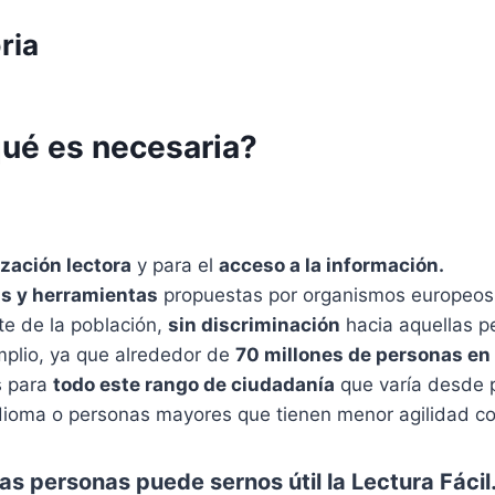
ria
qué es necesaria?
zación lectora
y para el
acceso a la información.
s y herramientas
propuestas por organismos europeos
e de la población,
sin discriminación
hacia aquellas pe
amplio, ya que alrededor de
70 millones de personas en
s para
todo este rango de ciudadanía
que varía desde p
ioma o personas mayores que tienen menor agilidad cog
las personas puede sernos útil la Lectura Fác